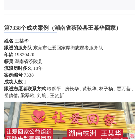
第7338个成功案例（湖南省茶陵县王某华回家）
姓名
王某华
跟进的服务队
东莞市让爱回家厚街志愿者服务队
年龄
19820420
籍贯
湖南省茶陵县
流浪历时多久
18年
案例编号
7338
成功人数
1
跟进志愿者联系方式
喻辉平 , 房长华 , 黄毅华, 林子杨 , 贾万营 ,
岳倩倩, 梁翠玲, 刘航 , 王贺新