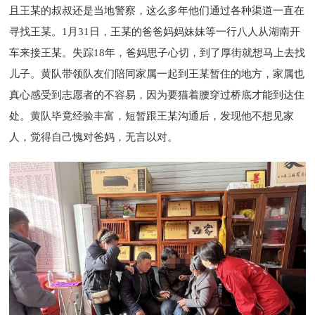
且王某的叔叔还是当地警察，这么多年他们通过各种渠道一直在
寻找王某。1月31日，王某的爸爸妈妈妹妹等一行八人从湖南开
车来接王某。失踪18年，爸妈思子心切，到了厚街就想马上去找
儿子。黄队带领队友们陪同家属一起到王某暂住的地方，家属也
真心感受到志愿者的不容易，因为要猫着腰穿过桥底才能到达住
处。黄队毕竟经验丰富，短暂跟王某沟通后，发现他不想见家
人，觉得自己愧对爸妈，无言以对。