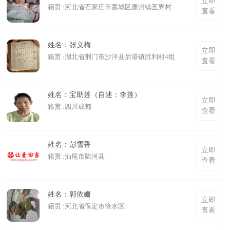
立即
籍贯 :河北省石家庄市藁城区廉州镇五界村
查看
姓名：张义梅
立即
籍贯 :湖北省荆门市沙洋县后港镇胜利村4组
查看
姓名：宝助莲（自述：李莲）
立即
籍贯 :四川成都
查看
姓名：彭雪香
立即
籍贯 :汕尾市陆河县
查看
姓名：郭依姗
立即
籍贯 :河北省保定市徐水区
查看