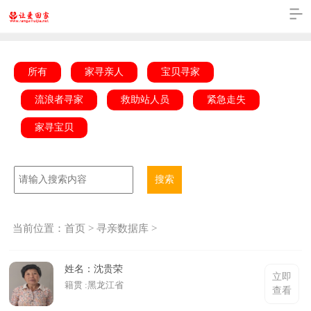
所有
家寻亲人
宝贝寻家
流浪者寻家
救助站人员
紧急走失
家寻宝贝
搜索
当前位置：
首页
>
寻亲数据库
>
姓名：沈贵荣
立即
籍贯 :黑龙江省
查看