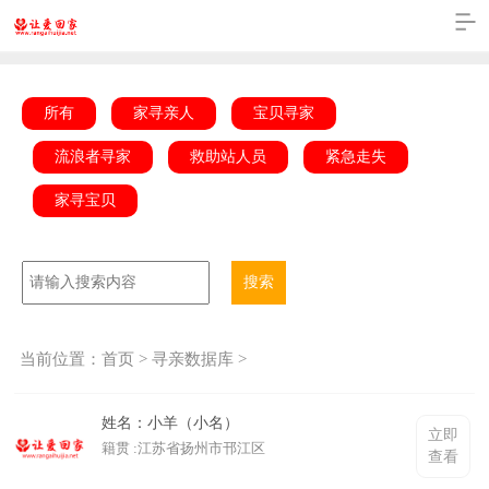
所有
家寻亲人
宝贝寻家
流浪者寻家
救助站人员
紧急走失
家寻宝贝
搜索
当前位置：
首页
>
寻亲数据库
>
姓名：小羊（小名）
立即
籍贯 :江苏省扬州市邗江区
查看