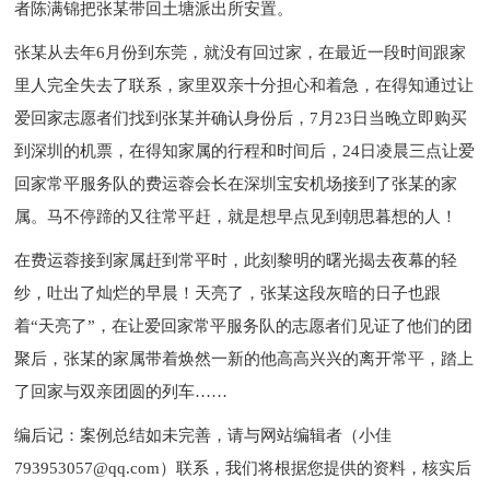
者陈满锦把张某带回土塘派出所安置。
张某从去年6月份到东莞，就没有回过家，在最近一段时间跟家
里人完全失去了联系，家里双亲十分担心和着急，在得知通过让
爱回家志愿者们找到张某并确认身份后，7月23日当晚立即购买
到深圳的机票，在得知家属的行程和时间后，24日凌晨三点让爱
回家常平服务队的费运蓉会长在深圳宝安机场接到了张某的家
属。马不停蹄的又往常平赶，就是想早点见到朝思暮想的人！
在费运蓉接到家属赶到常平时，此刻黎明的曙光揭去夜幕的轻
纱，吐出了灿烂的早晨！天亮了，张某这段灰暗的日子也跟
着“天亮了”，在让爱回家常平服务队的志愿者们见证了他们的团
聚后，张某的家属带着焕然一新的他高高兴兴的离开常平，踏上
了回家与双亲团圆的列车……
编后记：案例总结如未完善，请与网站编辑者（小佳
793953057@qq.com）联系，我们将根据您提供的资料，核实后