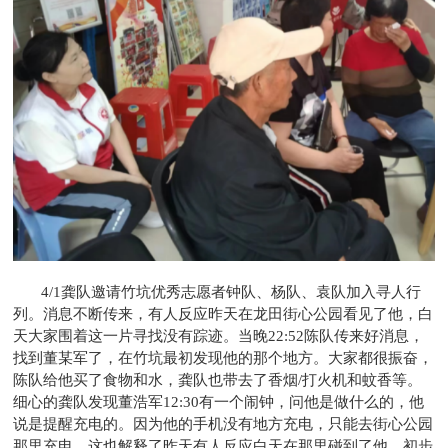
4/1龚队邀请竹坑优秀志愿者钟队、杨队、袁队加入寻人行
列。消息不断传来，有人反应昨天在龙田街心公园看见了他，白
天大家围着这一片寻找没有踪迹。当晚22:52陈队传来好消息，
找到董某军了，在竹坑最初发现他的那个地方。大家都很振奋，
陈队给他买了食物和水，龚队也带去了香烟/打火机和蚊香等。
细心的龚队发现董浩军12:30有一个闹钟，问他是做什么的，他
说是提醒充电的。因为他的手机没有地方充电，只能去街心公园
那里充电，这也解释了昨天有人反应白天在那里碰到了他。初步