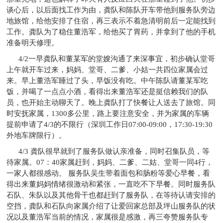
谈心后，以后面找工作为由，龚队和陈队开车带他到服务队旁边
地旅馆，给他安排了住宿，再三表示不着急清明前后一定能找到
工作。龚队为了稳住董浩军，给他买了胃药，并拿到了他的手机
准备明天修理。
4/2一早龚队和董某军的堂嫂沟通了来深事宜，初步确认堂哥
上午就开车过来，妈妈、堂哥、二爹、小姑一共四位家属会过
来。早上董浩军睡过了头，早饭没有吃。中午陈队请董某军吃
饭，并喝了一点点小酒，看得出来董浩军还是挺信赖我们的队
员，也开始主动聊天了。晚上龚队打了快餐让人送去了旅馆。同
时安抚家属，1300多公里，路上要注意安全，并为家属的车辆
提前申请了4/3的不限行（深圳工作日07:00-09:00，17:30-19:30
外地车牌限行）。
4/3 龚队很早就到了服务队做认亲准备，同时召集队员，等
待家属。07：40家属赶到，妈妈、二爹、二姑、堂哥一同4行，
一家人都很感动。 服务队吴生带着面包和肠粉等爱心早餐，看
得出来董妈妈情绪很激动和紧张，一直吃不下早餐。同时服务队
石队、朱队以及其他骨干也都赶到了服务队，在等待认请安排的
空挡，龚队和石队向家属介绍了让爱回家总部及坪山服务队的状
况以及董浩军当前的情况，家属很是感激，再三夸赞服务队专