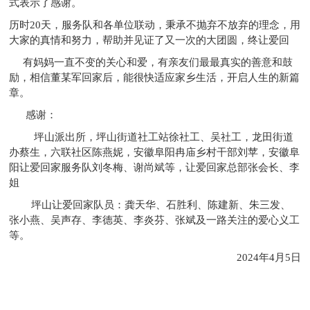
式表示了感谢。
历时20天，服务队和各单位联动，秉承不抛弃不放弃的理念，用
大家的真情和努力，帮助并见证了又一次的大团圆，终让爱回
有妈妈一直不变的关心和爱，有亲友们最最真实的善意和鼓
励，相信董某军回家后，能很快适应家乡生活，开启人生的新篇
章。
感谢：
坪山派出所，坪山街道社工站徐社工、吴社工，龙田街道
办蔡生，六联社区陈燕妮，安徽阜阳冉庙乡村干部刘苹，安徽阜
阳让爱回家服务队刘冬梅、谢尚斌等，让爱回家总部张会长、李
姐
坪山让爱回家队员：龚天华、石胜利、陈建新、朱三发、
张小燕、吴声存、李德英、李炎芬、张斌及一路关注的爱心义工
等。
2024年4月5日