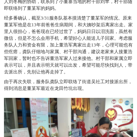
人刘冬梅的协助，联系到了小董寨当地的村干部刘苹，村干部随
即联络到了董某军的妈妈。
经多番确认，截至3/31服务队基本摸清楚了董某军的情况。原来
董某军他是在13年前爸爸生病期间，和大姨吵架后离家出走。家
里人很担心，爸爸现在已经过世了，妈妈日日以泪洗面，虽然有
微信，但是不怎么会用手机，希望好心人能送儿子回家。考虑服
务队人力和资金有限，加上董浩军离家出走13年，心理可能也有
些疙瘩，龚队仔细地与家属、村干部沟通，建议老家来人接董浩
军回家，暂时也不告诉董浩军家人过来接他。村干部和家属立即
表示可以，并且表示明天就可以出发，希望可能尽快找到人，带
去派出所，先别让他再走掉了。
由于再次失联，服务队龚队立即联络了街道吴社工对接派出所，
得到消息是董某军最近在龙田竹坑出现。