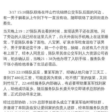
3/17 15:10陈队联络在坪山竹坑锦绣公交车队后面的河边，
有一男子躺着从上午到下午一直没有动。随即联络了龙田街道办
蔡生。
当天晚上19：27陈队再去看的时候，发现该男子还在原地。问
了旁边的人说已经在这里几天了，白天外面玩手机晚上在这里睡
觉，于是陈队准备了面包、八宝粥、矿泉水等吃食送给了该男
子。男子穿着还蛮干净，就一个小背包，抽烟，自述有几个月没
有上班了。经本人同意后，陈队带其坐公交车到人力资源公司咨
询，初步确认后，当晚21：38为他办理了入职手续，服务队骨
干张小燕给他准备了生活必需品。
3/25 22:19陈队反应，董某军跑了。经确认他只做了三天工，
拿到了480元工资，可能是因为胃病，吃不惯厂里的饭菜，又回
到竹坑了。22:40经服务队内部确认，有必要帮助董某军找到家
人，助他成功返乡。随后服务队队长龚天华立即请求总部的协
查，正式启动寻亲之旅。
经过总部协助，3/29 总部李姐牵头成立了董某军临时帮扶群，
并邀请了阜阳及临安让爱回家的负责人进群，经阜阳服务队负责