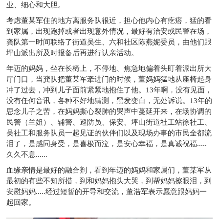
业、细心和大胆。
考虑董某军住的地方离服务队很近，担心他内心有疙瘩，猛的看
到家属，出现跑掉或者出现意外情况，最好有治安或民警在场，
龚队第一时间联络了街道吴生、六和社区陈燕妮委员，由他们跟
坪山派出所及时报备后再进行认亲活动。
年迈的妈妈，坐在长椅上，不停地、焦急地偏着头盯着派出所大
厅门口，当龚队把董某军牵进门的时候，董妈妈猛地从座椅起身
冲了过去，冲到儿子面前紧紧地抱住了他。13年啊，没有见面，
没有任何音讯，各种不好地猜测，黑发变白，无处诉说。13年的
思念儿子之苦，在妈妈撕心裂肺的哭声中蔓延开来，在场协调的
民警（兰姐）、辅警、巡防员、保安、坪山街道社工站徐社工、
吴社工和服务队员一起见证的伙伴们以及现场办事的市民全都流
泪了，是感同身受，是喜极而泣，是安心幸福，是真诚祝福.....
久久不息......
血缘亲情是最好的融合剂，看到年迈的妈妈和家属们，董某军从
最初的有些不知所措，到和妈妈抱头大哭，到帮妈妈擦眼泪，到
安慰妈妈.....经过短暂的开导和交流，董浩军表示愿意跟妈妈一
起回家。