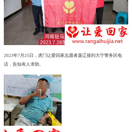
2023
年
7
月
25
日，虎门让爱回家志愿者庞辽接到大宁警务区电
话，告知有人求助。