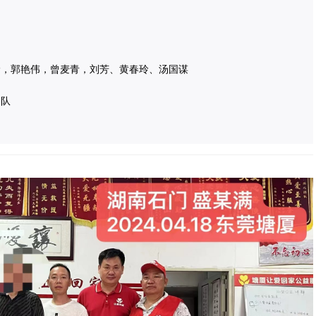
玲，郭艳伟，曾麦青，刘芳、黄春玲、汤国谋
务队