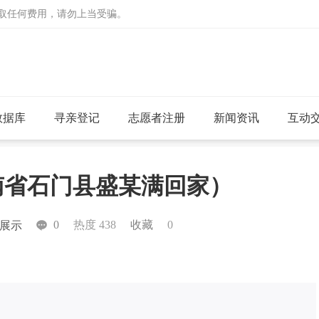
收取任何费用，请勿上当受骗。
数据库
寻亲登记
志愿者注册
新闻资讯
互动
湖南省石门县盛某满回家）
0
热度 438
收藏
0
展示