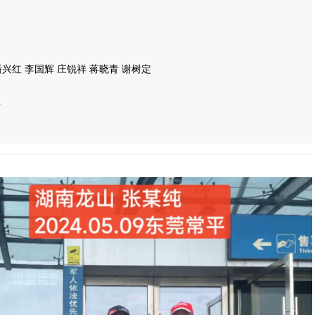
潘兴红 李国辉 庄锐祥 蒋晓青 谢树定
队